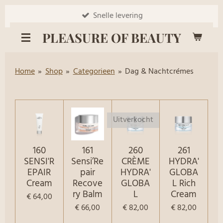
Ga
Snelle levering
direct
PLEASURE OF BEAUTY
naar
de
hoofdinhoud
Home
»
Shop
»
Categorieen
»
Dag & Nachtcrémes
Uitverkocht
160
161
260
261
SENSI'R
Sensi’Re
CRÈME
HYDRA'
EPAIR
pair
HYDRA'
GLOBA
Cream
Recove
GLOBA
L Rich
ry Balm
L
Cream
€ 64,00
€ 66,00
€ 82,00
€ 82,00