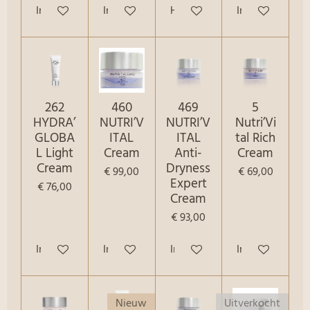
In winkelwagen
In winkelwagen
Houd mij op de hoogte
In winkelwage
262
460
469
5
HYDRA’
NUTRI’V
NUTRI’V
Nutri’Vi
GLOBA
ITAL
ITAL
tal Rich
L Light
Cream
Anti-
Cream
Cream
Dryness
€ 99,00
€ 69,00
Expert
€ 76,00
Cream
€ 93,00
In winkelwagen
In winkelwagen
In winkelwagen
In winkelwage
Nieuw
Uitverkocht