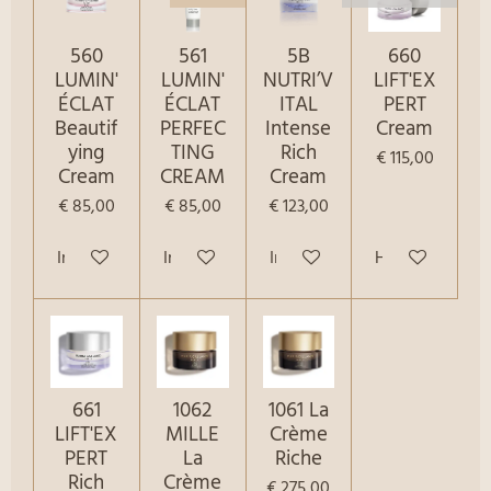
560
561
5B
660
LUMIN'
LUMIN'
NUTRI’V
LIFT'EX
ÉCLAT
ÉCLAT
ITAL
PERT
Beautif
PERFEC
Intense
Cream
ying
TING
Rich
€ 115,00
Cream
CREAM
Cream
€ 85,00
€ 85,00
€ 123,00
In winkelwagen
In winkelwagen
In winkelwagen
Houd mij op d
661
1062
1061 La
LIFT'EX
MILLE
Crème
PERT
La
Riche
Rich
Crème
€ 275,00