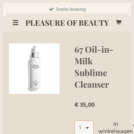
Ga
Snelle levering
direct
PLEASURE OF BEAUTY
naar
de
hoofdinhoud
67 Oil-in-
Milk
Sublime
Cleanser
€ 35,00
In
winkelwagen