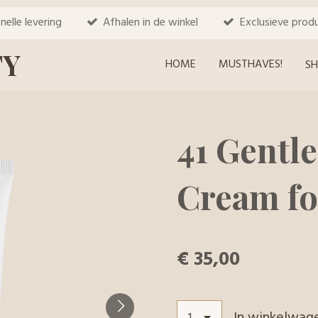
nelle levering
Afhalen in de winkel
Exclusieve prod
TY
HOME
MUSTHAVES!
S
41 Gentle
Cream fo
€ 35,00
In winkelwag