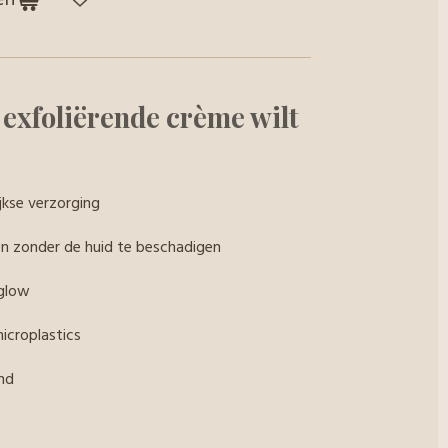
exfoliërende crème wilt
jkse verzorging
en zonder de huid te beschadigen
 glow
microplastics
nd