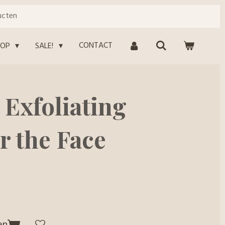
ucten
CONTACT
HOP
SALE!
 Exfoliating
r the Face
en