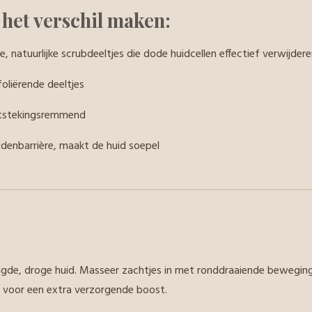
 het verschil maken:
ne, natuurlijke scrubdeeltjes die dode huidcellen effectief verwijdere
foliërende deeltjes
ntstekingsremmend
idenbarrière, maakt de huid soepel
nigde, droge huid. Masseer zachtjes in met ronddraaiende bewegin
 voor een extra verzorgende boost.