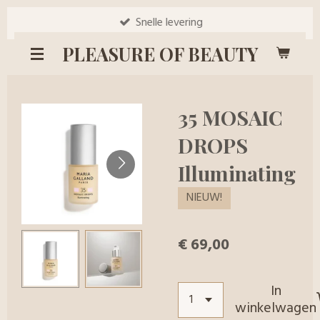
Ga
Snelle levering
direct
PLEASURE OF BEAUTY
naar
de
hoofdinhoud
35 MOSAIC
DROPS
Illuminating
NIEUW!
€ 69,00
In
winkelwagen