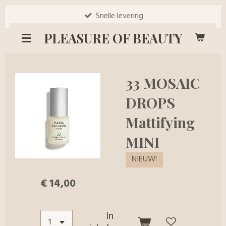
Ga
Snelle levering
direct
PLEASURE OF BEAUTY
naar
de
hoofdinhoud
33 MOSAIC
DROPS
Mattifying
MINI
NIEUW!
€ 14,00
In