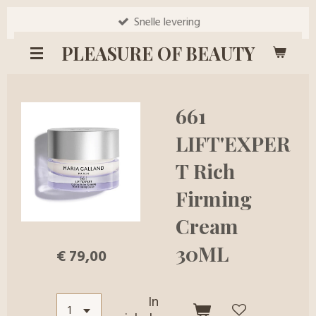
Ga
Snelle levering
direct
PLEASURE OF BEAUTY
naar
de
hoofdinhoud
661
LIFT'EXPER
T Rich
Firming
Cream
30ML
€ 79,00
In