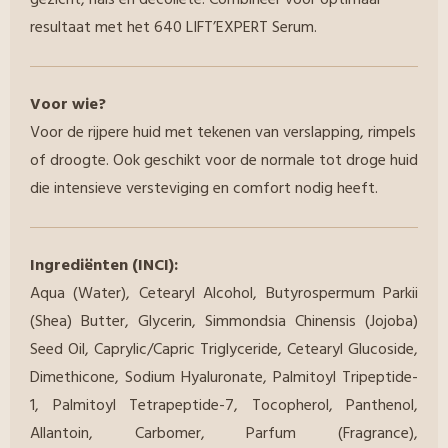
gezicht, hals en decolleté. Combineer voor optimaal
resultaat met het 640 LIFT’EXPERT Serum.
Voor wie?
Voor de rijpere huid met tekenen van verslapping, rimpels
of droogte. Ook geschikt voor de normale tot droge huid
die intensieve versteviging en comfort nodig heeft.
Ingrediënten (INCI):
Aqua (Water), Cetearyl Alcohol, Butyrospermum Parkii
(Shea) Butter, Glycerin, Simmondsia Chinensis (Jojoba)
Seed Oil, Caprylic/Capric Triglyceride, Cetearyl Glucoside,
Dimethicone, Sodium Hyaluronate, Palmitoyl Tripeptide-
1, Palmitoyl Tetrapeptide-7, Tocopherol, Panthenol,
Allantoin, Carbomer, Parfum (Fragrance),