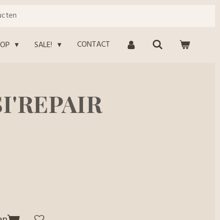
ucten
CONTACT
HOP
SALE!
SI'REPAIR
en