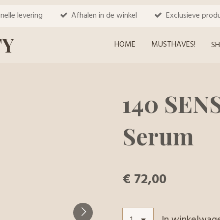
nelle levering
Afhalen in de winkel
Exclusieve prod
TY
HOME
MUSTHAVES!
S
140 SEN
Serum
€ 72,00
In winkelwag